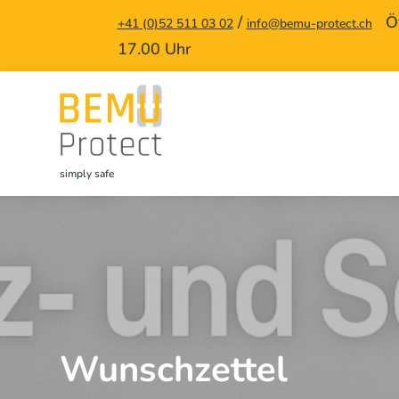
/
Öff
+41 (0)52 511 03 02
info@bemu-protect.ch
17.00 Uhr
simply safe
Wunschzettel