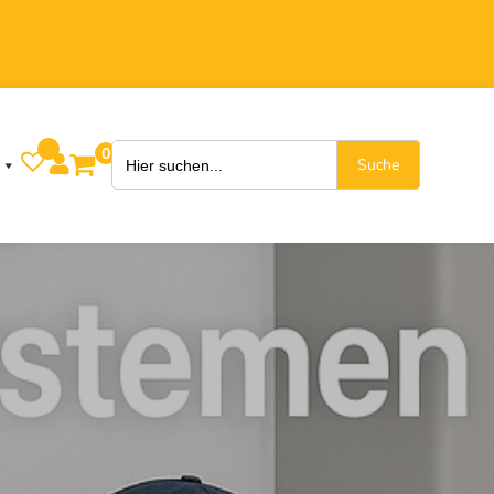
Search
0

for: