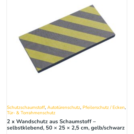
Schutzschaumstoff
,
Autotürenschutz
,
Pfeilerschutz / Ecken
,
Sc
Tür- & Torrahmenschutz
Tü
2 x Wandschutz aus Schaumstoff –
Wa
selbstklebend, 50 × 25 × 2,5 cm, gelb/schwarz
80