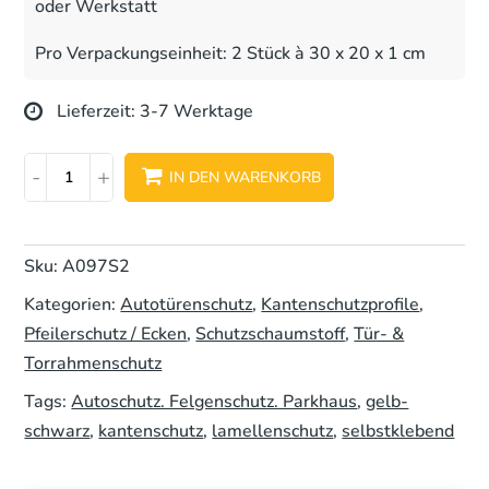
oder Werkstatt
Pro Verpackungseinheit: 2 Stück à 30 x 20 x 1 cm
Lieferzeit:
3-7 Werktage
Lamellenschutzschaumstoff
-
+
IN DEN WARENKORB
–
flexibel
&
Sku:
A097S2
selbstklebend,
Kategorien:
Autotürenschutz
,
Kantenschutzprofile
,
30
Pfeilerschutz / Ecken
,
Schutzschaumstoff
,
Tür- &
x
Torrahmenschutz
20
Tags:
Autoschutz. Felgenschutz. Parkhaus
,
gelb-
x
schwarz
,
kantenschutz
,
lamellenschutz
,
selbstklebend
1
c