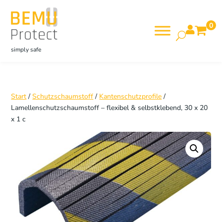
0

simply safe
Start
/
Schutzschaumstoff
/
Kantenschutzprofile
/
Lamellenschutzschaumstoff – flexibel & selbstklebend, 30 x 20
x 1 c