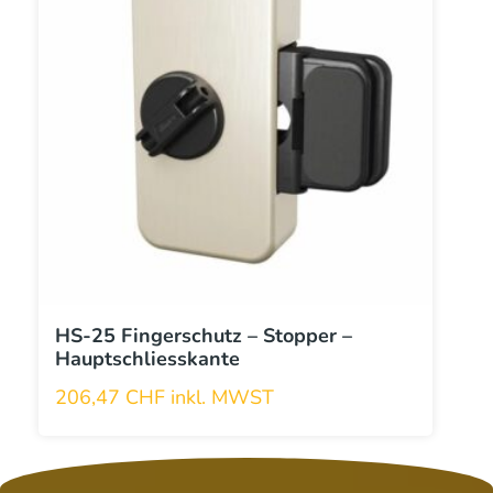
Varianten
auf.
Die
Optionen
können
auf
der
Produktseite
gewählt
werden
HS-25 Fingerschutz – Stopper –
Hauptschliesskante
206,47
CHF
inkl. MWST