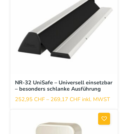
auf.
Die
Optionen
können
auf
der
Produktseite
gewählt
werden
NR-32 UniSafe – Universell einsetzbar
– besonders schlanke Ausführung
252,95
CHF
–
269,17
CHF
inkl. MWST
Dieses
Produkt
weist
mehrere