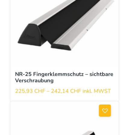
NR-25 Fingerklemmschutz – sichtbare
Verschraubung
225,93
CHF
–
242,14
CHF
inkl. MWST
Dieses
Produkt
weist
mehrere
Varianten